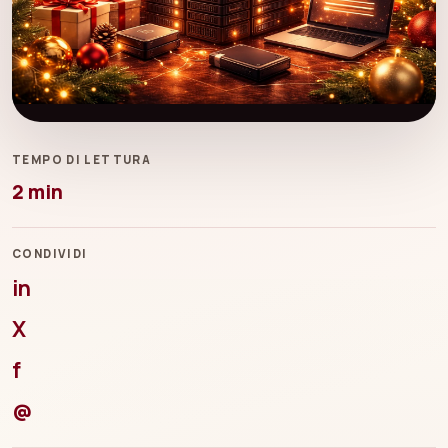
TEMPO DI LETTURA
2 min
CONDIVIDI
in
X
f
@