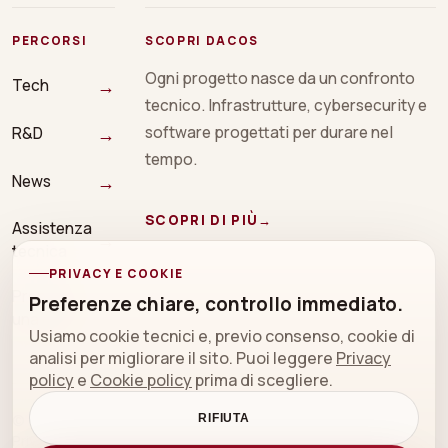
PERCORSI
SCOPRI DACOS
Ogni progetto nasce da un confronto
→
Tech
tecnico. Infrastrutture, cybersecurity e
→
software progettati per durare nel
R&D
tempo.
→
News
SCOPRI DI PIÙ
→
Assistenza
→
tecnica
PRIVACY E COOKIE
Prenota
Preferenze chiare, controllo immediato.
→
una call
Usiamo cookie tecnici e, previo consenso, cookie di
analisi per migliorare il sito. Puoi leggere
Privacy
policy
e
Cookie policy
prima di scegliere.
© 2026 DACOS sistemi srl
RIFIUTA
Privacy policy