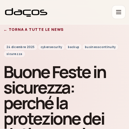
← TORNA A TUTTE LE NEWS
24 dicembre 2025
cybersecurity
backup
businesscontinuity
sicurezza
Buone Feste in
sicurezza:
perché la
protezione dei