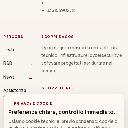
PI
PI 03315390272
PERCORSI
SCOPRI DACOS
Ogni progetto nasce da un confronto
→
Tech
tecnico. Infrastrutture, cybersecurity e
→
software progettati per durare nel
R&D
tempo.
→
News
SCOPRI DI PIÙ
→
Assistenza
→
tecnica
PRIVACY E COOKIE
Prenota
Preferenze chiare, controllo immediato.
→
una call
Usiamo cookie tecnici e, previo consenso, cookie di
analisi per migliorare il sito. Puoi leggere
Privacy