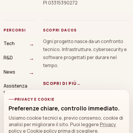
PI 03315390272
PERCORSI
SCOPRI DACOS
Ogni progetto nasce da un confronto
→
Tech
tecnico. Infrastrutture, cybersecurity e
→
software progettati per durare nel
R&D
tempo.
→
News
SCOPRI DI PIÙ
→
Assistenza
→
tecnica
PRIVACY E COOKIE
Prenota
Preferenze chiare, controllo immediato.
→
una call
Usiamo cookie tecnici e, previo consenso, cookie di
analisi per migliorare il sito. Puoi leggere
Privacy
policy
e
Cookie policy
prima di scegliere.