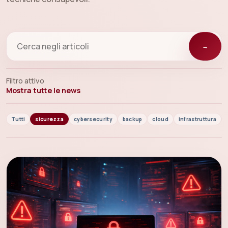
→
Filtro attivo
Mostra tutte le news
Tutti
sicurezza
cybersecurity
backup
cloud
infrastruttura