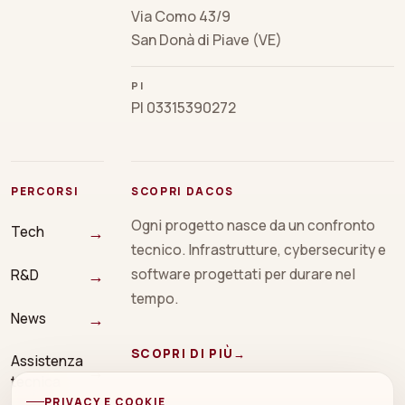
Via Como 43/9
San Donà di Piave (VE)
PI
PI 03315390272
PERCORSI
SCOPRI DACOS
Ogni progetto nasce da un confronto
→
Tech
tecnico. Infrastrutture, cybersecurity e
→
software progettati per durare nel
R&D
tempo.
→
News
SCOPRI DI PIÙ
→
Assistenza
→
tecnica
PRIVACY E COOKIE