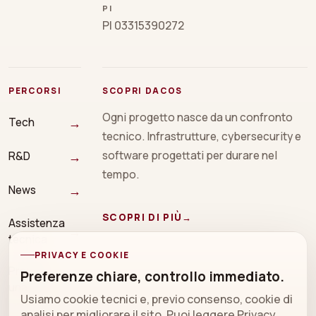
PI
PI 03315390272
PERCORSI
SCOPRI DACOS
Ogni progetto nasce da un confronto
→
Tech
tecnico. Infrastrutture, cybersecurity e
→
software progettati per durare nel
R&D
tempo.
→
News
SCOPRI DI PIÙ
→
Assistenza
→
tecnica
PRIVACY E COOKIE
Prenota
Preferenze chiare, controllo immediato.
→
una call
Usiamo cookie tecnici e, previo consenso, cookie di
analisi per migliorare il sito. Puoi leggere
Privacy