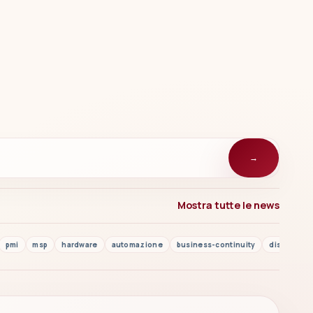
→
Mostra tutte le news
pmi
msp
hardware
automazione
business-continuity
disaster r