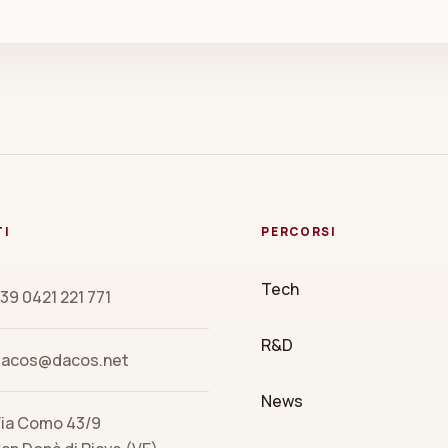
TI
PERCORSI
Tech
39 0421 221 771
R&D
dacos@dacos.net
News
ia Como 43/9