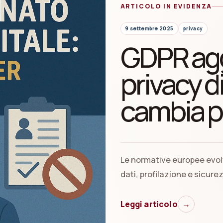
ARTICOLO IN EVIDENZA
9 settembre 2025
privacy
GDPR agg
privacy d
cambia p
Le normative europee evol
dati, profilazione e sicure
Leggi articolo
→