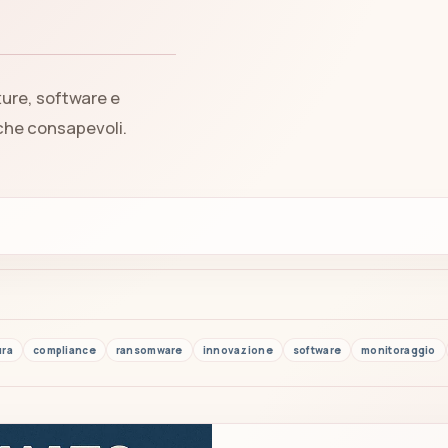
ture, software e
iche consapevoli.
ura
compliance
ransomware
innovazione
software
monitoraggio