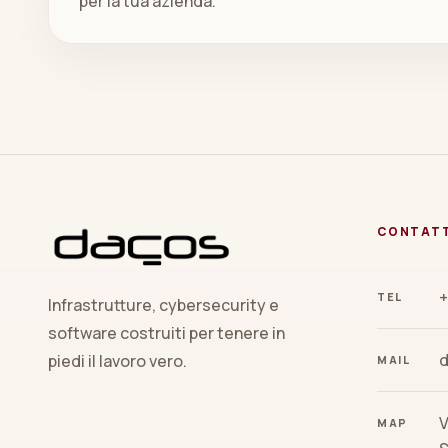
per la tua azienda.
CONTAT
+
TEL
Infrastrutture, cybersecurity e
software costruiti per tenere in
piedi il lavoro vero.
MAIL
V
MAP