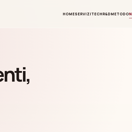
HOME
SERVIZI
TECH
R&D
METODO
nti,