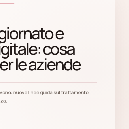
iornato e
igitale: cosa
er le aziende
vono: nuove linee guida sul trattamento
zza.