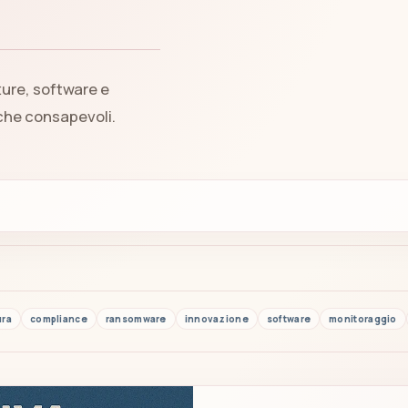
ture, software e
iche consapevoli.
ura
compliance
ransomware
innovazione
software
monitoraggio