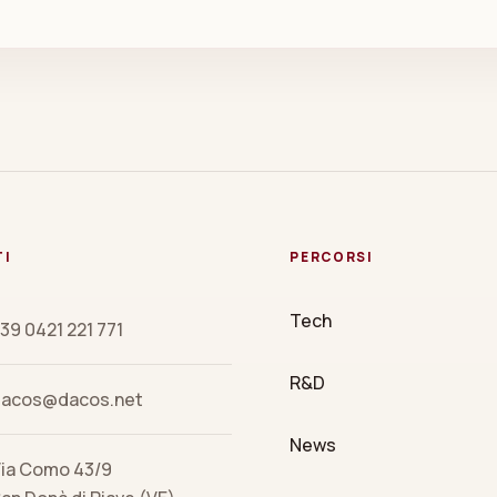
TI
PERCORSI
Tech
39 0421 221 771
R&D
dacos@dacos.net
News
ia Como 43/9