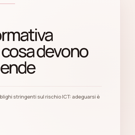
ormativa
 cosa devono
ziende
lighi stringenti sul rischio ICT: adeguarsi è