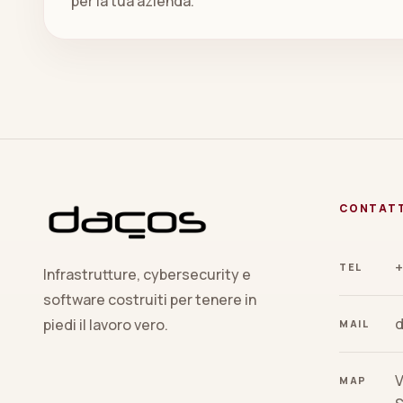
per la tua azienda.
CONTAT
+
TEL
Infrastrutture, cybersecurity e
software costruiti per tenere in
piedi il lavoro vero.
MAIL
V
MAP