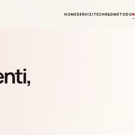
HOME
SERVIZI
TECH
R&D
METODO
nti,