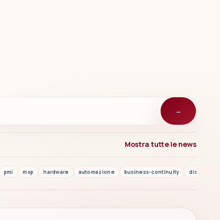
→
Mostra tutte le news
pmi
msp
hardware
automazione
business-continuity
disaster r