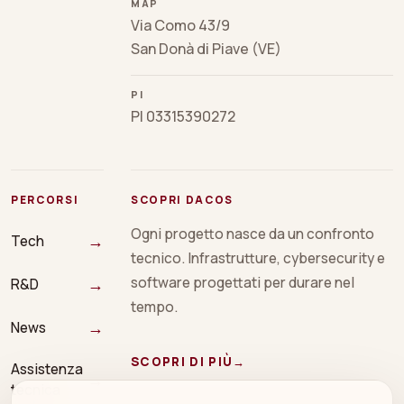
MAP
Via Como 43/9
San Donà di Piave (VE)
PI
PI 03315390272
PERCORSI
SCOPRI DACOS
Ogni progetto nasce da un confronto
→
Tech
tecnico. Infrastrutture, cybersecurity e
→
software progettati per durare nel
R&D
tempo.
→
News
SCOPRI DI PIÙ
→
Assistenza
→
tecnica