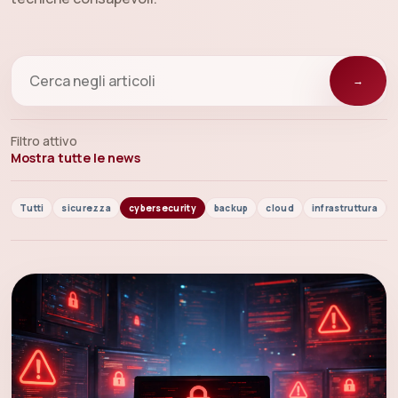
→
Filtro attivo
Mostra tutte le news
Tutti
sicurezza
cybersecurity
backup
cloud
infrastruttura