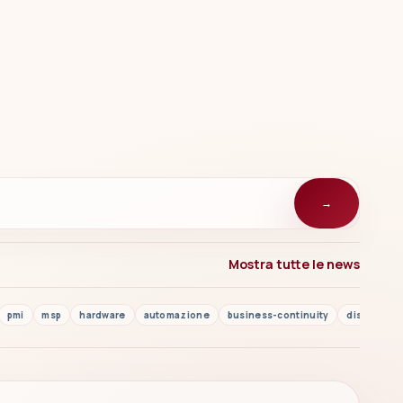
→
Mostra tutte le news
pmi
msp
hardware
automazione
business-continuity
disaster r