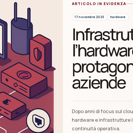
ARTICOLO IN EVIDENZA
17 novembre 2025
hardware
Infrastru
l’hardwar
protagoni
aziende
Dopo anni di focus sul clou
hardware e infrastrutture l
continuità operativa.