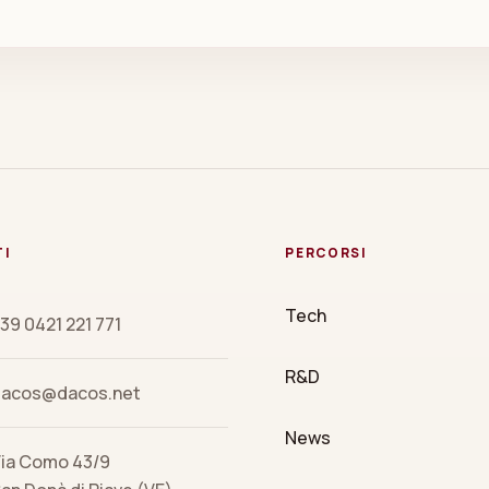
TI
PERCORSI
Tech
39 0421 221 771
R&D
dacos@dacos.net
News
ia Como 43/9