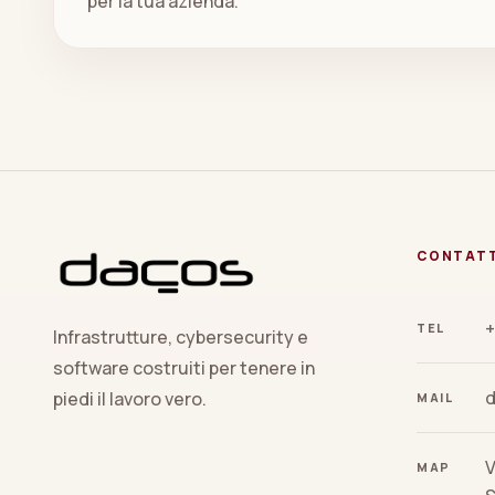
per la tua azienda.
CONTAT
+
TEL
Infrastrutture, cybersecurity e
software costruiti per tenere in
piedi il lavoro vero.
MAIL
V
MAP