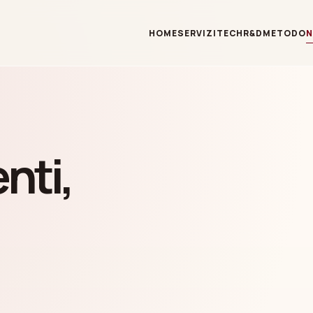
HOME
SERVIZI
TECH
R&D
METODO
nti,