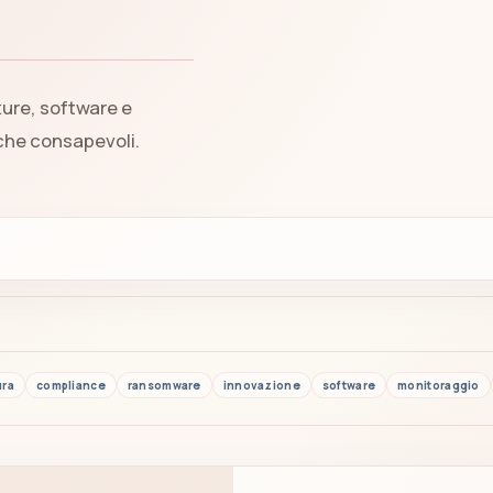
ture, software e
iche consapevoli.
ura
compliance
ransomware
innovazione
software
monitoraggio