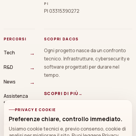
PI
PI 03315390272
PERCORSI
SCOPRI DACOS
Ogni progetto nasce da un confronto
→
Tech
tecnico. Infrastrutture, cybersecurity e
→
software progettati per durare nel
R&D
tempo.
→
News
SCOPRI DI PIÙ
→
Assistenza
→
tecnica
PRIVACY E COOKIE
Prenota
Preferenze chiare, controllo immediato.
→
una call
Usiamo cookie tecnici e, previo consenso, cookie di
analisi per migliorare il sito. Puoi leggere
Privacy