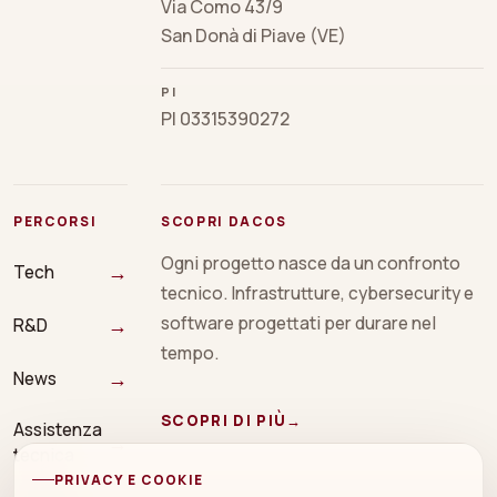
Via Como 43/9
San Donà di Piave (VE)
PI
PI 03315390272
PERCORSI
SCOPRI DACOS
Ogni progetto nasce da un confronto
→
Tech
tecnico. Infrastrutture, cybersecurity e
→
software progettati per durare nel
R&D
tempo.
→
News
SCOPRI DI PIÙ
→
Assistenza
→
tecnica
PRIVACY E COOKIE