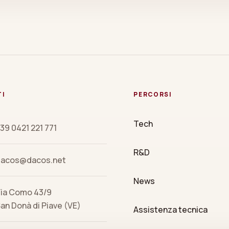
TI
PERCORSI
Tech
39 0421 221 771
R&D
dacos@dacos.net
News
ia Como 43/9
an Donà di Piave (VE)
Assistenza tecnica