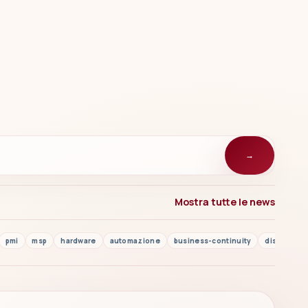
→
Mostra tutte le news
pmi
msp
hardware
automazione
business-continuity
disaster r