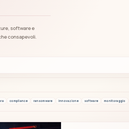
ture, software e
iche consapevoli.
ura
compliance
ransomware
innovazione
software
monitoraggio