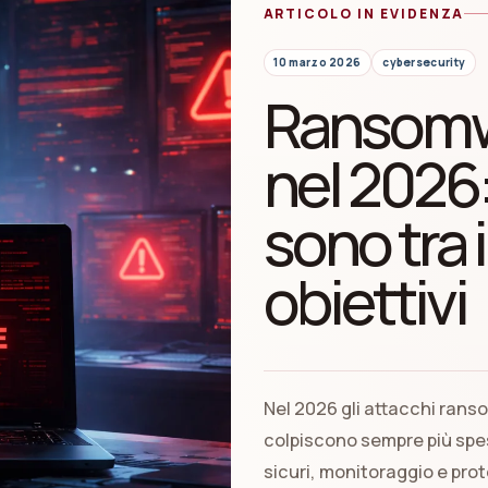
ARTICOLO IN EVIDENZA
10 marzo 2026
cybersecurity
Ransomwa
nel 2026
sono tra i
obiettivi
Nel 2026 gli attacchi ran
colpiscono sempre più spe
sicuri, monitoraggio e pro