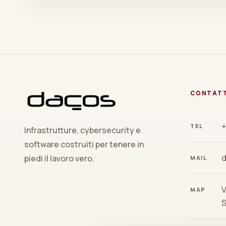
CONTAT
+
TEL
Infrastrutture, cybersecurity e
software costruiti per tenere in
piedi il lavoro vero.
MAIL
V
MAP
S