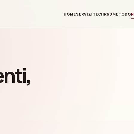
HOME
SERVIZI
TECH
R&D
METODO
nti,