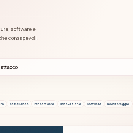
ture, software e
iche consapevoli.
ura
compliance
ransomware
innovazione
software
monitoraggio