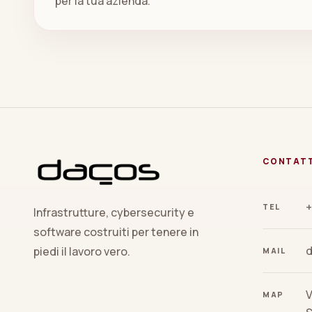
per la tua azienda.
CONTAT
+
TEL
Infrastrutture, cybersecurity e
software costruiti per tenere in
piedi il lavoro vero.
MAIL
V
MAP