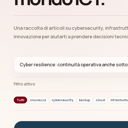
Una raccolta di articoli su cybersecurity, infrastrut
innovazione per aiutarti a prendere decisioni tecn
Filtro attivo
Tutti
sicurezza
cybersecurity
backup
cloud
infrastrutt