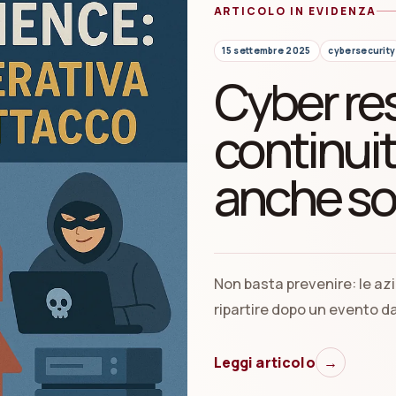
ARTICOLO IN EVIDENZA
15 settembre 2025
cybersecurity
Cyber res
continuit
anche so
Non basta prevenire: le az
ripartire dopo un evento d
Leggi articolo
→