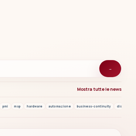
→
Mostra tutte le news
pmi
msp
hardware
automazione
business-continuity
disaster r