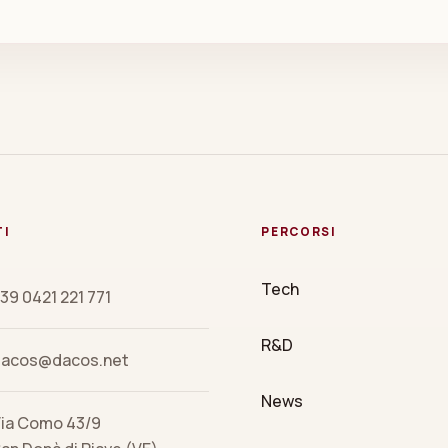
TI
PERCORSI
Tech
39 0421 221 771
R&D
dacos@dacos.net
News
ia Como 43/9