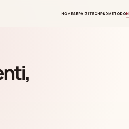
HOME
SERVIZI
TECH
R&D
METODO
nti,