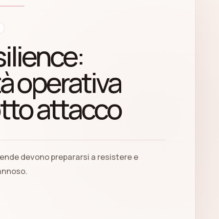
ilience:
à operativa
tto attacco
iende devono prepararsi a resistere e
annoso.