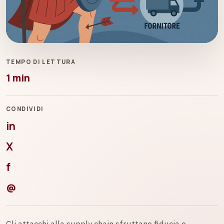
TEMPO DI LETTURA
1 min
CONDIVIDI
in
X
f
@