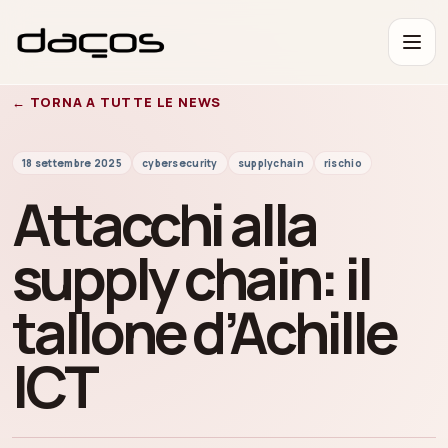
← TORNA A TUTTE LE NEWS
18 settembre 2025
cybersecurity
supplychain
rischio
Attacchi alla
supply chain: il
tallone d’Achille
ICT