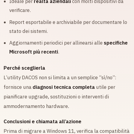
Ideale per
realtà aziendali
con molti dispositivi da
verificare.
Report esportabile e archiviabile per documentare lo
stato dei sistemi.
Aggiornamenti periodici per allinearsi alle
specifiche
Microsoft più recenti
.
Perché sceglierla
L’utility DACOS non si limita a un semplice “sì/no”:
fornisce una
diagnosi tecnica completa
utile per
pianificare upgrade, sostituzioni o interventi di
ammodernamento hardware.
Conclusioni e chiamata all’azione
Prima di migrare a Windows 11, verifica la compatibilità