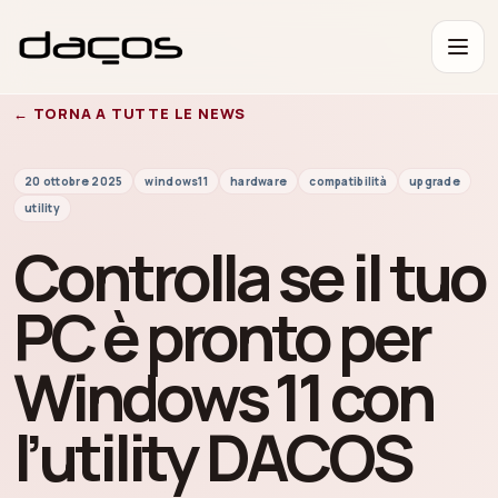
← TORNA A TUTTE LE NEWS
20 ottobre 2025
windows11
hardware
compatibilità
upgrade
utility
Controlla se il tuo
PC è pronto per
Windows 11 con
l’utility DACOS