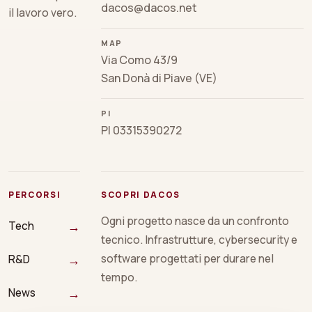
dacos@dacos.net
il lavoro vero.
MAP
Via Como 43/9
San Donà di Piave (VE)
PI
PI 03315390272
PERCORSI
SCOPRI DACOS
Ogni progetto nasce da un confronto
→
Tech
tecnico. Infrastrutture, cybersecurity e
→
software progettati per durare nel
R&D
tempo.
→
News