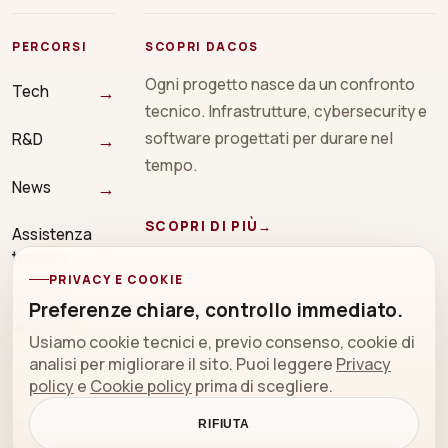
PERCORSI
SCOPRI DACOS
Ogni progetto nasce da un confronto
→
Tech
tecnico. Infrastrutture, cybersecurity e
→
software progettati per durare nel
R&D
tempo.
→
News
SCOPRI DI PIÙ
→
Assistenza
→
tecnica
PRIVACY E COOKIE
Prenota
Preferenze chiare, controllo immediato.
→
una call
Usiamo cookie tecnici e, previo consenso, cookie di
analisi per migliorare il sito. Puoi leggere
Privacy
policy
e
Cookie policy
prima di scegliere.
© 2026 DACOS sistemi srl
RIFIUTA
Privacy policy