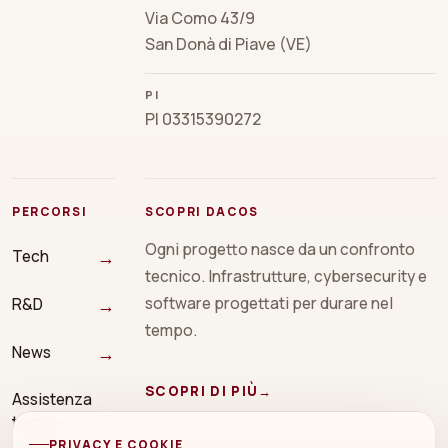
Via Como 43/9
San Donà di Piave (VE)
PI
PI 03315390272
PERCORSI
SCOPRI DACOS
Ogni progetto nasce da un confronto
→
Tech
tecnico. Infrastrutture, cybersecurity e
→
software progettati per durare nel
R&D
tempo.
→
News
SCOPRI DI PIÙ
→
Assistenza
→
tecnica
PRIVACY E COOKIE