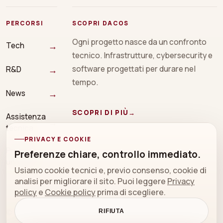
PERCORSI
SCOPRI DACOS
Ogni progetto nasce da un confronto
→
Tech
tecnico. Infrastrutture, cybersecurity e
→
software progettati per durare nel
R&D
tempo.
→
News
SCOPRI DI PIÙ
→
Assistenza
→
tecnica
PRIVACY E COOKIE
Prenota
Preferenze chiare, controllo immediato.
→
una call
Usiamo cookie tecnici e, previo consenso, cookie di
analisi per migliorare il sito. Puoi leggere
Privacy
policy
e
Cookie policy
prima di scegliere.
© 2026 DACOS sistemi srl
RIFIUTA
Privacy policy