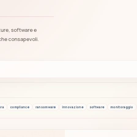
ture, software e
iche consapevoli.
ura
compliance
ransomware
innovazione
software
monitoraggio