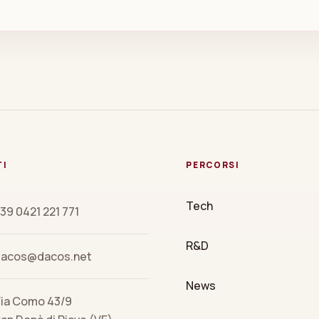
TI
PERCORSI
Tech
39 0421 221 771
R&D
dacos@dacos.net
News
ia Como 43/9