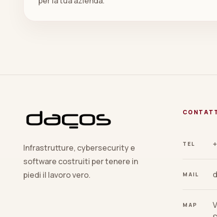
per la tua azienda.
CONTAT
+
TEL
Infrastrutture, cybersecurity e
software costruiti per tenere in
piedi il lavoro vero.
MAIL
V
MAP