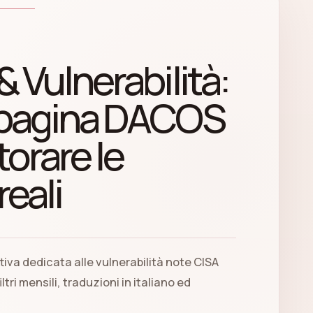
& Vulnerabilità:
 pagina DACOS
orare le
eali
iva dedicata alle vulnerabilità note CISA
ltri mensili, traduzioni in italiano ed