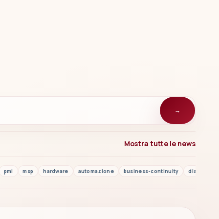
→
Mostra tutte le news
pmi
msp
hardware
automazione
business-continuity
disaster r