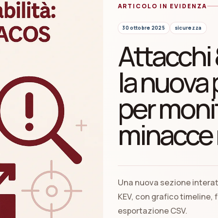
ARTICOLO IN EVIDENZA
30 ottobre 2025
sicurezza
Attacchi 
la nuova
per monit
minacce r
Una nuova sezione interatt
KEV, con grafico timeline, fi
esportazione CSV.