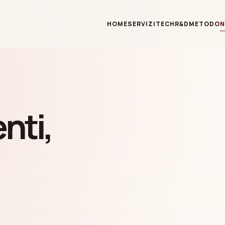
HOME
SERVIZI
TECH
R&D
METODO
nti,